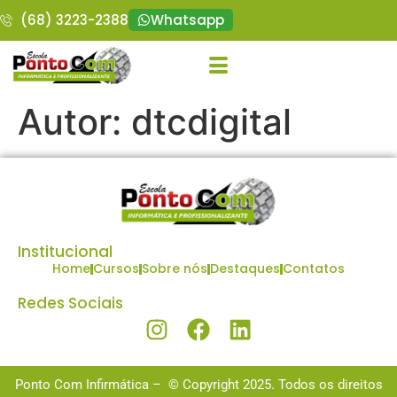
(68) 3223-2388
Whatsapp
Autor:
dtcdigital
Institucional
Home
Cursos
Sobre nós
Destaques
Contatos
Redes Sociais
Ponto Com Infirmática – © Copyright 2025. Todos os direitos